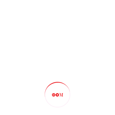
i naționale și internaționale,
ânia. Sunetul delicat al
erpreți dau viață tradiției
IN
Dorulețul”
țul” al Centrului Cultural
up vocal, dansatori și soliști